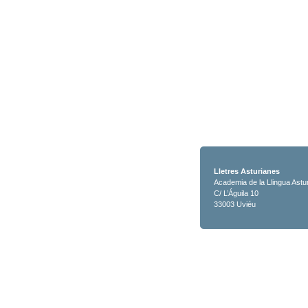
Lletres Asturianes
Academia de la Llingua Astu
C/ L’Águila 10
33003 Uviéu