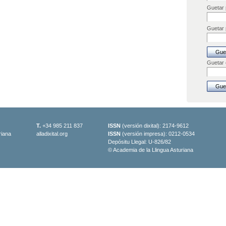
Guetar 
Guetar p
Guetar
T.
+34 985 211 837
ISSN
(versión dixital): 2174-9612
riana
alladixital.org
ISSN
(versión impresa): 0212-0534
Depósitu Llegal: U-826/82
© Academia de la Llingua Asturiana