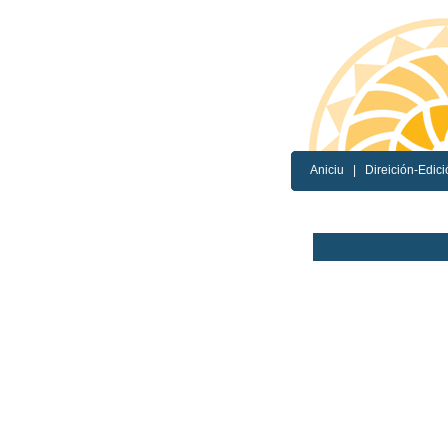
Aniciu
|
Direición-Edici