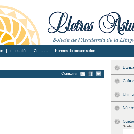
ón
|
Indexación
|
Contautu
|
Normes de presentación
Llamáu
Compartir
Guía d
Últim
Númber
Gueta
Guetar 