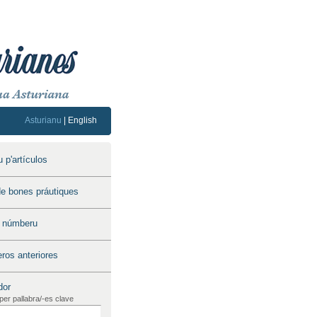
Asturianu
|
English
 p'artículos
e bones práutiques
u númberu
os anteriores
dor
per pallabra/-es clave