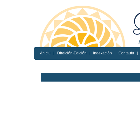
Aniciu
|
Direición-Edición
|
Indexación
|
Contautu
|