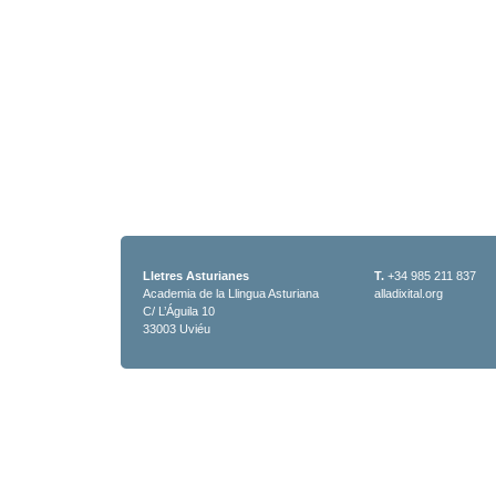
Lletres Asturianes
T.
+34 985 211 837
Academia de la Llingua Asturiana
alladixital.org
C/ L’Águila 10
33003 Uviéu