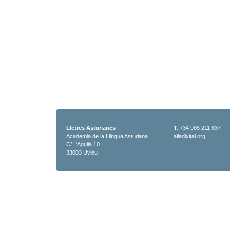
Lletres Asturianes
T.
+34 985 211 837
Academia de la Llingua Asturiana
alladixital.org
C/ L’Águila 10
33003 Uviéu