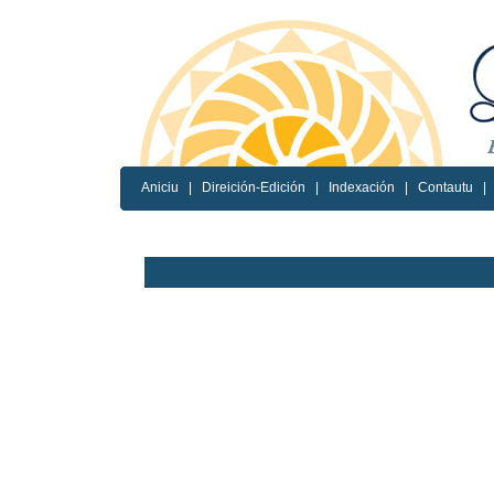
Aniciu
|
Direición-Edición
|
Indexación
|
Contautu
|