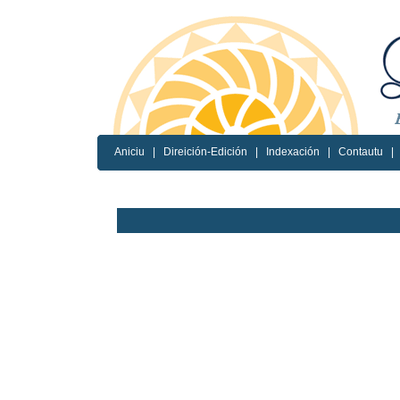
Aniciu
|
Direición-Edición
|
Indexación
|
Contautu
|