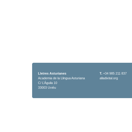
Lletres Asturianes
T.
+34 985 211 837
Academia de la Llingua Asturiana
alladixital.org
C/ L’Águila 10
33003 Uviéu