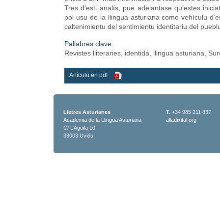
Tres d’esti analís, pue adelantase qu’estes inicia
pol usu de la llingua asturiana como vehículu d’e
caltenimientu del sentimientu identitariu del pueblu
Pallabres clave
Revistes lliteraries, identidá, llingua asturiana, Su
Artículu en pdf
Lletres Asturianes
T.
+34 985 211 837
Academia de la Llingua Asturiana
alladixital.org
C/ L’Águila 10
33003 Uviéu