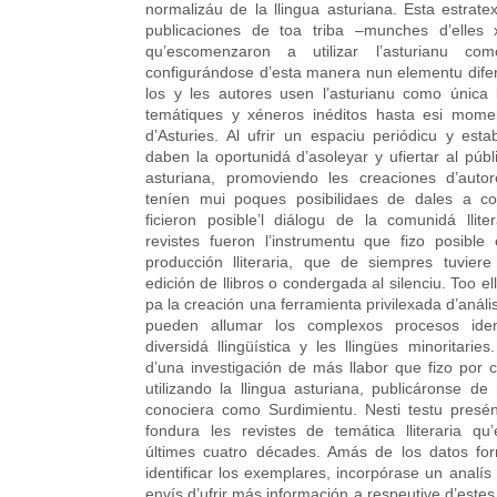
normalizáu de la llingua asturiana. Esta estratex
publicaciones de toa triba –munches d’elles x
qu’escomenzaron a utilizar l’asturianu com
configurándose d’esta manera nun elementu difer
los y les autores usen l’asturianu como única l
temátiques y xéneros inéditos hasta esi mome
d’Asturies. Al ufrir un espaciu periódicu y esta
daben la oportunidá d’asoleyar y ufiertar al públic
asturiana, promoviendo les creaciones d’auto
teníen mui poques posibilidaes de dales a c
ficieron posible’l diálogu de la comunidá llite
revistes fueron l’instrumentu que fizo posible
producción lliteraria, que de siempres tuvie
edición de llibros o condergada al silenciu. Too el
pa la creación una ferramienta privilexada d’aná
pueden allumar los complexos procesos iden
diversidá llingüística y les llingües minoritaries
d’una investigación de más llabor que fizo por ca
utilizando la llingua asturiana, publicáronse 
conociera como Surdimientu. Nesti testu presé
fondura les revistes de temática lliteraria qu’
últimes cuatro décades. Amás de los datos for
identificar los exemplares, incorpórase un analís
envís d’ufrir más información a respeutive d’estes