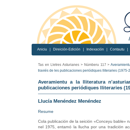
Aniciu
|
Direición-Edición
|
Indexación
|
Contautu
|
Tas en Lletres Asturianes >
Númberu 117 >
Averamientu 
traviés de les publicaciones periódiques lliteraries (1975-
Averamientu a la lliteratura n’asturia
publicaciones periódiques lliteraries (1
Llucía Menéndez Menéndez
Resume
Cola publicación de la seición «Conceyu bable» n
nel 1975, entamó la llucha por una tradición a