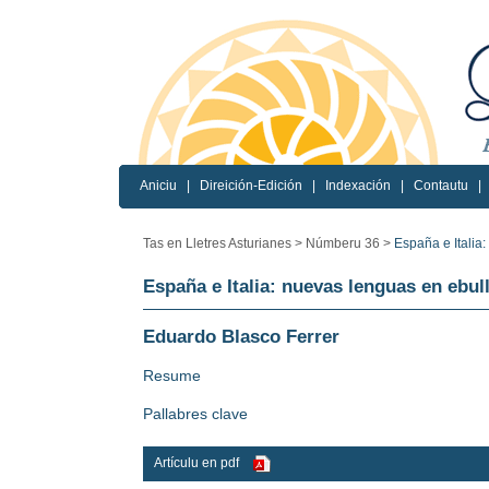
Aniciu
|
Direición-Edición
|
Indexación
|
Contautu
|
Tas en Lletres Asturianes >
Númberu 36 >
España e Italia:
España e Italia: nuevas lenguas en ebul
Eduardo Blasco Ferrer
Resume
Pallabres clave
Artículu en pdf