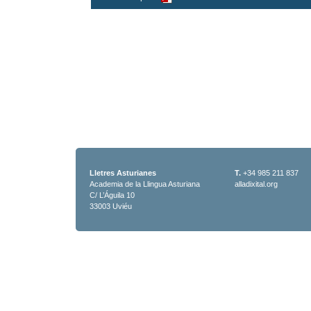
Lletres Asturianes
T.
+34 985 211 837
Academia de la Llingua Asturiana
alladixital.org
C/ L’Águila 10
33003 Uviéu