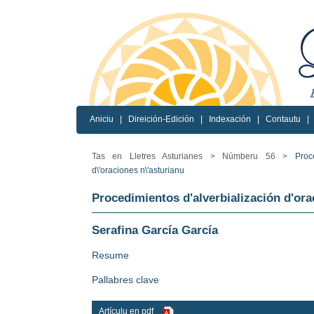
Aniciu
|
Direición-Edición
|
Indexación
|
Contautu
|
Tas en Lletres Asturianes >
Númberu 56 >
Proced
d\'oraciones n\'asturianu
Procedimientos d'alverbialización d'ora
Serafina García García
Resume
Pallabres clave
Artículu en pdf