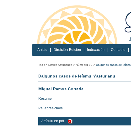
Aniciu
|
Direición-Edición
|
Indexación
|
Contautu
|
Tas en Lletres Asturianes >
Númberu 90 >
Dalgunos casos de leísmu
Dalgunos casos de leísmu n’asturianu
Miguel Ramos Corrada
Resume
Pallabres clave
Artículu en pdf