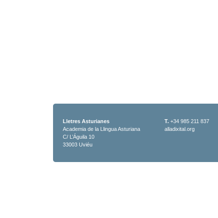
Lletres Asturianes
T.
+34 985 211 837
Academia de la Llingua Asturiana
alladixital.org
C/ L’Águila 10
33003 Uviéu