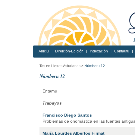
Aniciu
|
Direición-Edición
|
Indexación
|
Contautu
|
Tas en Lletres Asturianes >
Númberu 12
Númberu 12
Entamu
Trabayos
Francisco Diego Santos
Problemas de onomástica en las fuentes antigu
María Lourdes Albertos Firmat