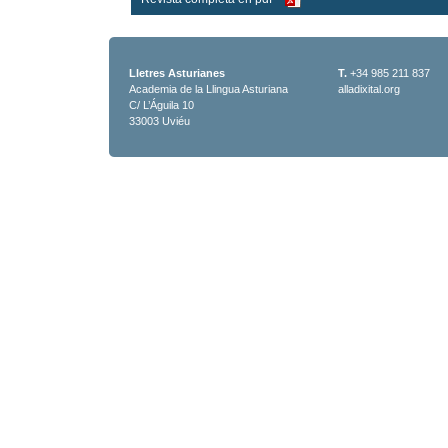
Lletres Asturianes
T.
+34 985 211 837
Academia de la Llingua Asturiana
alladixital.org
C/ L’Águila 10
33003 Uviéu