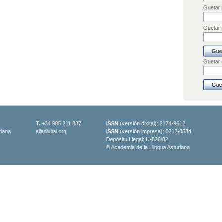
Guetar 
Guetar p
Guetar
T.
+34 985 211 837
ISSN
(versión dixital): 2174-9612
riana
alladixital.org
ISSN
(versión impresa): 0212-0534
Depósitu Llegal: U-826/82
© Academia de la Llingua Asturiana