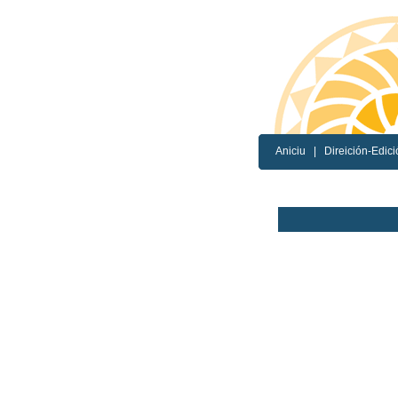
Aniciu
|
Direición-Edici