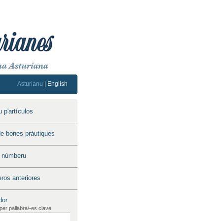
Asturianu
|
English
 p'artículos
e bones práutiques
u númberu
os anteriores
dor
per pallabra/-es clave