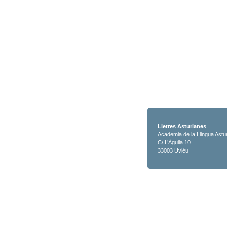
Lletres Asturianes
Academia de la Llingua Astu
C/ L’Águila 10
33003 Uviéu