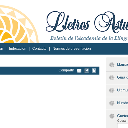
ón
|
Indexación
|
Contautu
|
Normes de presentación
Llamáu
Compartir
Guía d
Últim
Númber
Gueta
Guetar 