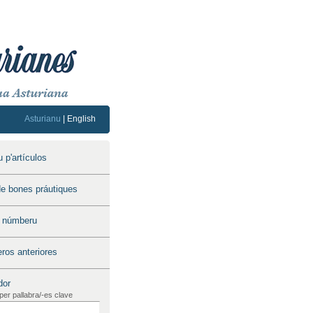
Asturianu
|
English
 p'artículos
e bones práutiques
u númberu
os anteriores
dor
per pallabra/-es clave