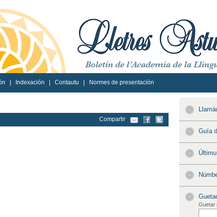
ón
|
Indexación
|
Contautu
|
Normes de presentación
Llamáu
Compartir
Guía d
Últim
Númber
Gueta
Guetar 