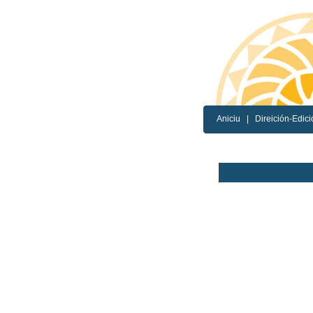
Aniciu
|
Direición-Edici