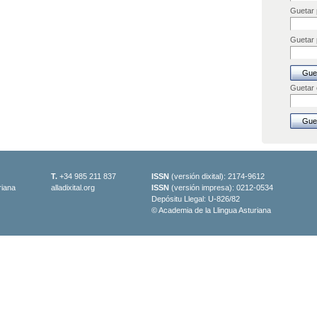
Guetar 
Guetar p
Guetar
T.
+34 985 211 837
ISSN
(versión dixital): 2174-9612
riana
alladixital.org
ISSN
(versión impresa): 0212-0534
Depósitu Llegal: U-826/82
© Academia de la Llingua Asturiana