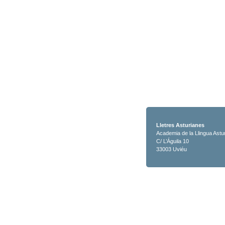
Lletres Asturianes
Academia de la Llingua Astu
C/ L’Águila 10
33003 Uviéu