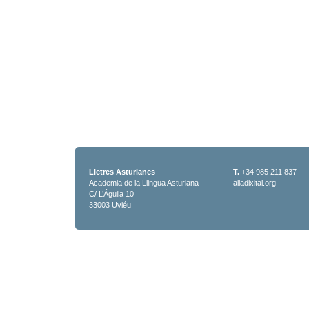
Lletres Asturianes
T.
+34 985 211 837
Academia de la Llingua Asturiana
alladixital.org
C/ L’Águila 10
33003 Uviéu