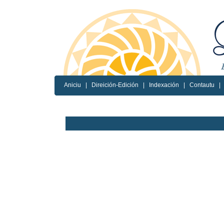
Aniciu
|
Direición-Edición
|
Indexación
|
Contautu
|