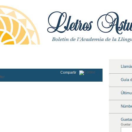
ón
|
Indexación
|
Contautu
|
Normes de presentación
Llamáu
Compartir
Guía d
Últim
Númber
Gueta
Guetar 