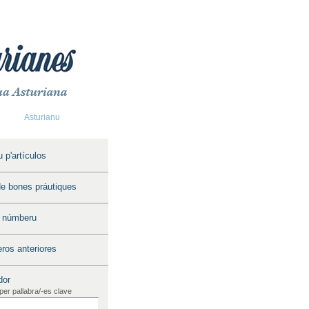
Asturianu
|
English
 p'artículos
e bones práutiques
u númberu
os anteriores
dor
per pallabra/-es clave