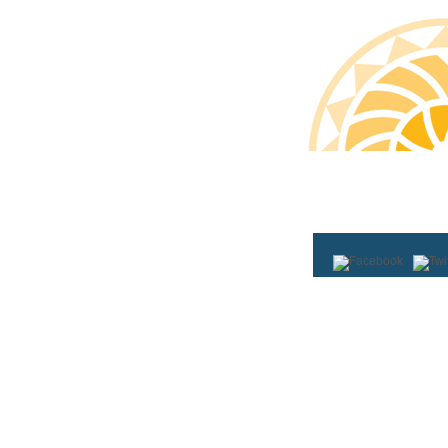
Aniciu
|
Direición-Edici