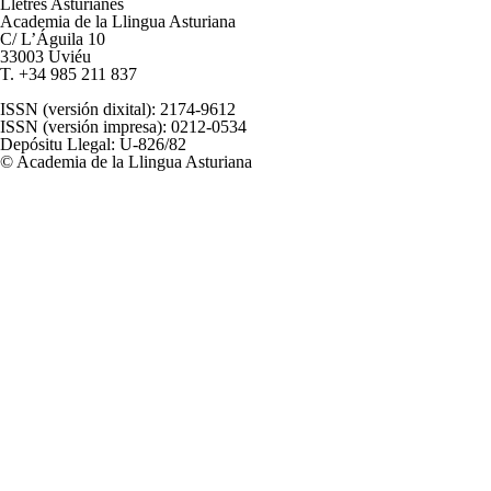
Lletres Asturianes
Academia de la Llingua Asturiana
C/ L’Águila 10
33003 Uviéu
T.
+34 985 211 837
alladixital.org
ISSN
(versión dixital): 2174-9612
ISSN
(versión impresa): 0212-0534
Depósitu Llegal: U-826/82
© Academia de la Llingua Asturiana