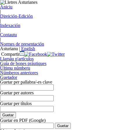
Aniciu
|
Direición-Edición
|
Indexación
|
Contautu
|
Normes de presentación
Asturianu
|
English
Compartir
Llamáu p'artículos
Guía de bones práutiques
Últimu númberu
Númberos anteriores
Guetador
Guetar per pallabra/-es clave
Guetar per autores
Guetar per títulos
Guetar en PDF (Google)