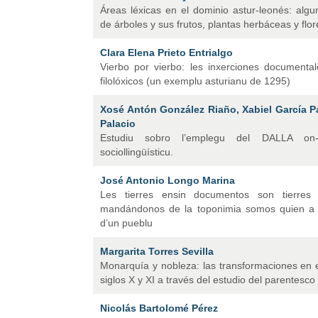
Áreas léxicas en el dominio astur-leonés: alg
de árboles y sus frutos, plantas herbáceas y flor
Clara Elena Prieto Entrialgo
Vierbo por vierbo: les inxerciones documenta
filolóxicos (un exemplu asturianu de 1295)
Xosé Antón González Riaño, Xabiel García 
Palacio
Estudiu sobro l’emplegu del DALLA on-
sociollingüísticu.
José Antonio Longo Marina
Les tierres ensin documentos son tierres
mandándonos de la toponimia somos quien a re
d’un pueblu
Margarita Torres Sevilla
Monarquía y nobleza: las transformaciones en el
siglos X y XI a través del estudio del parentesco
Nicolás Bartolomé Pérez