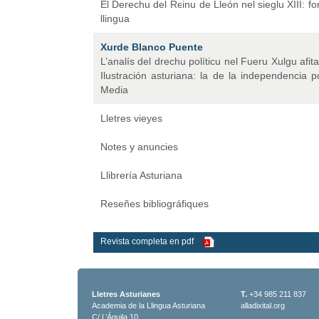
El Derechu del Reinu de Lleón nel sieglu XIII: font
llingua
Xurde Blanco Puente
L’analís del drechu políticu nel Fueru Xulgu afit
Ilustración asturiana: la de la independencia p
Media
Lletres vieyes
Notes y anuncies
Llibrería Asturiana
Reseñes bibliográfiques
Revista completa en pdf
Lletres Asturianes
T.
+34 985 211 837
Academia de la Llingua Asturiana
alladixital.org
C/ L’Águila 10