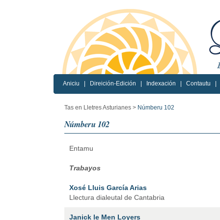
Aniciu
|
Direición-Edición
|
Indexación
|
Contautu
|
Tas en Lletres Asturianes >
Númberu 102
Númberu 102
Entamu
Trabayos
Xosé Lluis García Arias
Llectura dialeutal de Cantabria
Janick le Men Loyers