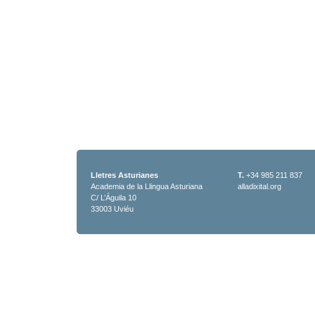
Lletres Asturianes
T.
+34 985 211 837
Academia de la Llingua Asturiana
alladixital.org
C/ L’Águila 10
33003 Uviéu