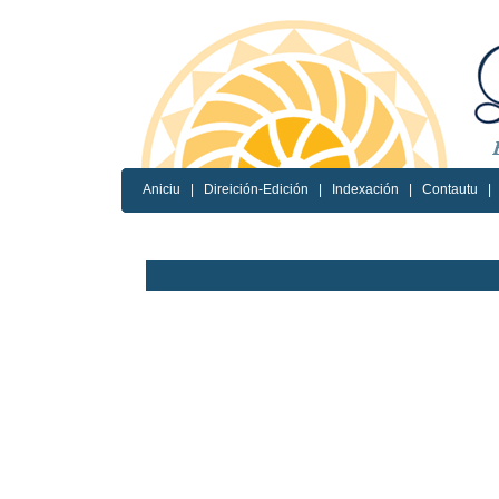
Aniciu
|
Direición-Edición
|
Indexación
|
Contautu
|