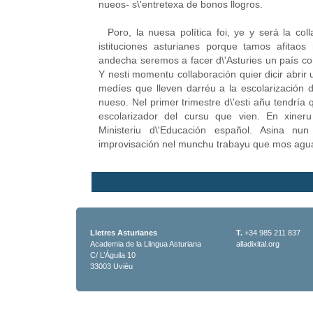
nueos- s\'entretexa de bonos llogros.
Poro, la nuesa política foi, ye y será la col
istituciones asturianes porque tamos afitao
andecha seremos a facer d\'Asturies un país co
Y nesti momentu collaboración quier dicir abrir
medíes que lleven darréu a la escolarización de
nueso. Nel primer trimestre d\'esti añu tendría 
escolarizador del cursu que vien. En xineru
Ministeriu d\'Educación español. Asina n
improvisación nel munchu trabayu que mos agu
Lletres Asturianes
T.
+34 985 211 837
Academia de la Llingua Asturiana
alladixital.org
C/ L’Águila 10
33003 Uviéu