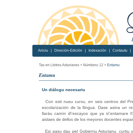
Aniciu
|
Direición-Edición
|
Indexación
|
Contautu
|
Tas en Lletres Asturianes >
Númberu 12 >
Entamu
Entamu
Un diálogu necesariu
Con esti nueu cursu, en seis centros del Prin
escolarización de la llingua. Dase asina un r
llaráu camín d\'escayos que ya s\'entamare l\'
aislaes de dellos de los meyores docentes espar
Esi pasu dau pel Gobiernu Asturianu, curtiu y