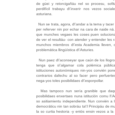
de güei y retorcigañáu nel so procesu, sofi
perdifícil trabayu d\'inxerir nos vezos sociale
asturiana.
Nun se trata, agora, d\'andar a la tema y tace
per referver nin por echar na cara de naide n
que munches vegaes les coses puen solucion
de ver el resultáu- con atender y entender les
munchos miembros d\'esta Academia lleven, 
problemática llingüística d\'Asturies.
Nun paez d\'aconseyar que caún de los llogros
tenga que s\'algamar cola polémica pública
istituciones autonómiques nin-yos convién pon
contrarios dafechu al so facer pero perfuert
nega-yos toles posibilidaes d\'esporpollar.
Mas tampoco nun sería granible que daquié
posibilidaes enxertaes nuna istitución comu l\
so asitiamientu independiente. Nun convién a la
democráticu nin tan sobráu ta\'l Principáu de m
la so curtia hestoria -y entós ensin vezos a la