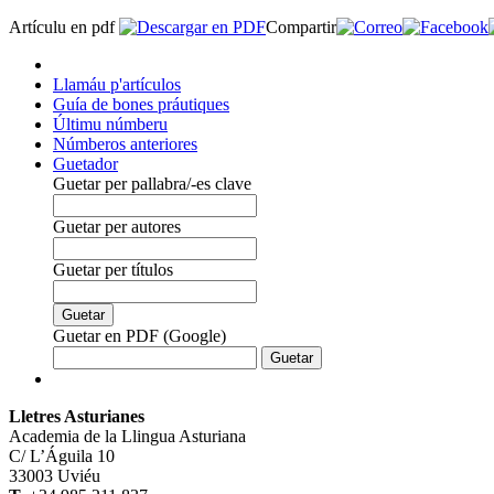
Artículu en pdf
Compartir
Llamáu p'artículos
Guía de bones práutiques
Últimu númberu
Númberos anteriores
Guetador
Guetar per pallabra/-es clave
Guetar per autores
Guetar per títulos
Guetar en PDF (Google)
Lletres Asturianes
Academia de la Llingua Asturiana
C/ L’Águila 10
33003 Uviéu