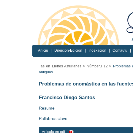
Aniciu
|
Direición-Edición
|
Indexación
|
Contautu
|
Tas en Lletres Asturianes >
Númberu 12 >
Problemas d
antiguas
Problemas de onomástica en las fuente
Francisco Diego Santos
Resume
Pallabres clave
Artículu en pdf