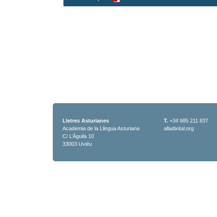
Lletres Asturianes
T.
+34 985 211 837
Academia de la Llingua Asturiana
alladixital.org
C/ L’Águila 10
33003 Uviéu