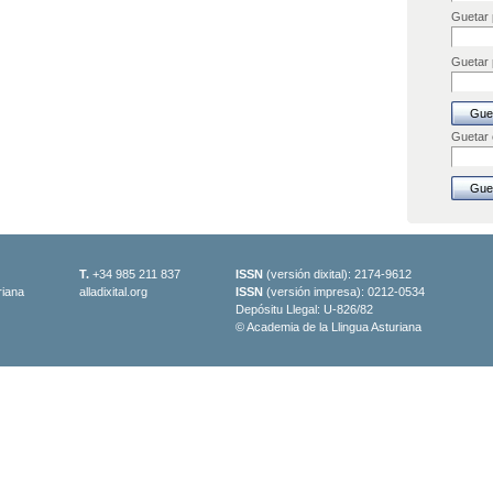
Guetar 
Guetar p
Guetar
T.
+34 985 211 837
ISSN
(versión dixital): 2174-9612
riana
alladixital.org
ISSN
(versión impresa): 0212-0534
Depósitu Llegal: U-826/82
© Academia de la Llingua Asturiana