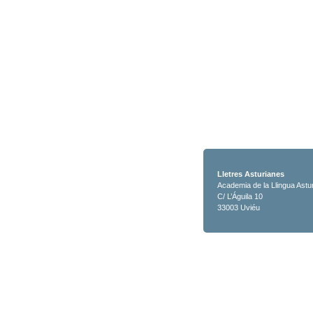
Lletres Asturianes
Academia de la Llingua Astu
C/ L’Águila 10
33003 Uviéu