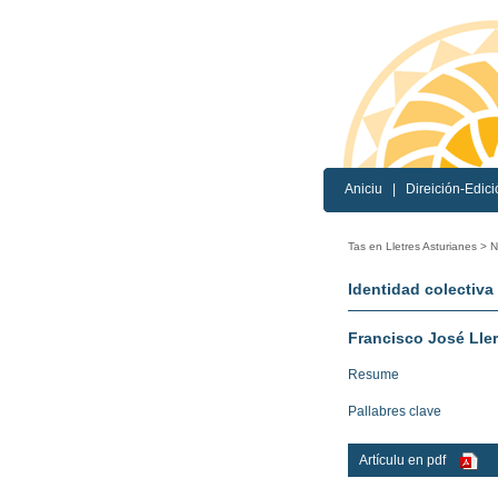
Aniciu
|
Direición-Edici
Tas en Lletres Asturianes >
N
Identidad colectiva 
Francisco José Lle
Resume
Pallabres clave
Artículu en pdf