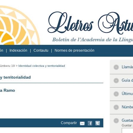
ón
|
Indexación
|
Contautu
|
Normes de presentación
úmberu 19 >
Identidad colectiva y territorialidad
Llamáu
y territorialidad
Guía d
ra Ramo
Últim
Númber
Gueta
Compartir
Guetar 