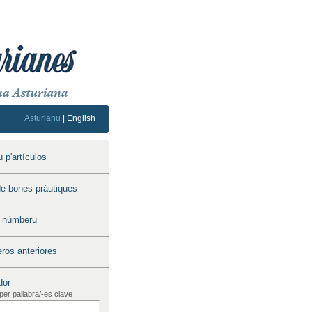
Asturianu
|
English
 p'artículos
e bones práutiques
u númberu
os anteriores
dor
per pallabra/-es clave