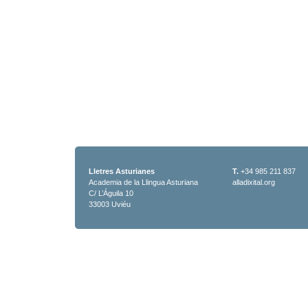
Lletres Asturianes
T.
+34 985 211 837
Academia de la Llingua Asturiana
alladixital.org
C/ L’Águila 10
33003 Uviéu