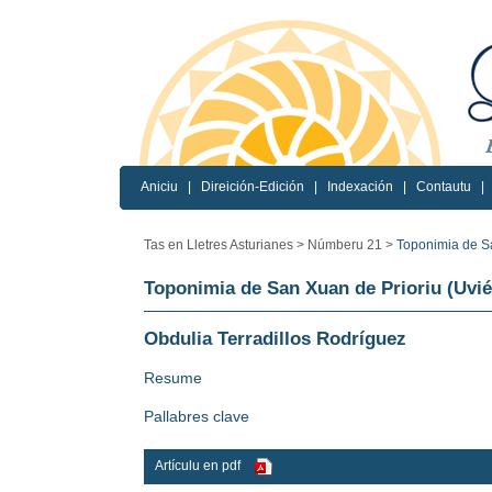
Aniciu
|
Direición-Edición
|
Indexación
|
Contautu
|
Tas en Lletres Asturianes >
Númberu 21 >
Toponimia de Sa
Toponimia de San Xuan de Prioriu (Uvié
Obdulia Terradillos Rodríguez
Resume
Pallabres clave
Artículu en pdf