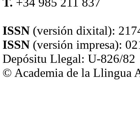
T.
+34 985 211 837
alladixital.org
ISSN
(versión dixital): 21
ISSN
(versión impresa): 0
Depósitu Llegal: U-826/82
© Academia de la Llingua A